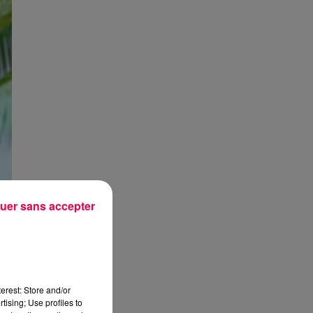
uer sans accepter
erest: Store and/or
tising; Use profiles to