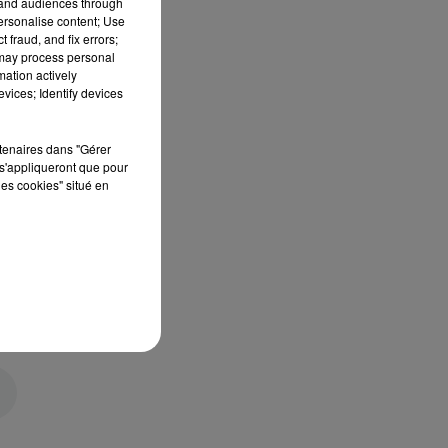
tand audiences through
personalise content; Use
 fraud, and fix errors;
 may process personal
mation actively
vices; Identify devices
rtenaires dans "Gérer
s'appliqueront que pour
les cookies" situé en