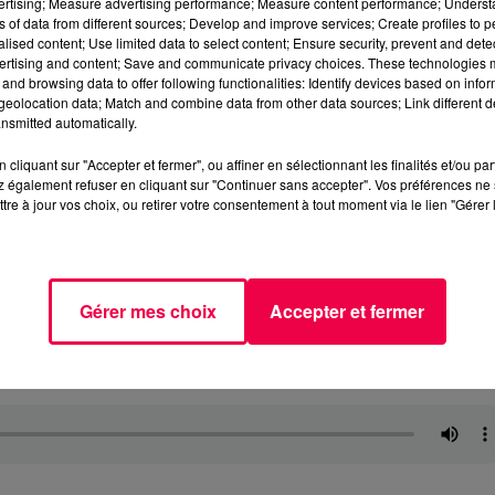
vertising; Measure advertising performance; Measure content performance; Unders
ns of data from different sources; Develop and improve services; Create profiles to 
alised content; Use limited data to select content; Ensure security, prevent and detect
ertising and content; Save and communicate privacy choices. These technologies
and browsing data to offer following functionalities: Identify devices based on infor
eolocation data; Match and combine data from other data sources; Link different de
nsmitted automatically.
cliquant sur "Accepter et fermer", ou affiner en sélectionnant les finalités et/ou pa
 également refuser en cliquant sur "Continuer sans accepter". Vos préférences ne 
tre à jour vos choix, ou retirer votre consentement à tout moment via le lien "Gérer 
Gérer mes choix
Accepter et fermer