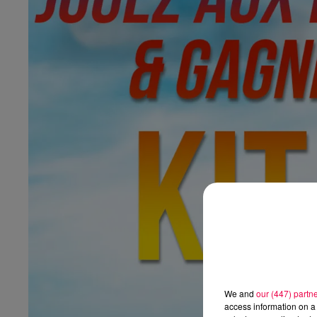
We and
our (447) partn
access information on a 