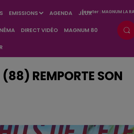
Écouter :
MAGNUM LA RA
S
EMISSIONS
AGENDA
JEUX
INÉMA
DIRECT VIDÉO
MAGNUM 80
R
E (88) REMPORTE SON