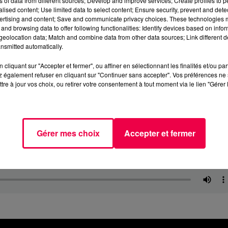
ns of data from different sources; Develop and improve services; Create profiles to 
alised content; Use limited data to select content; Ensure security, prevent and detect
ertising and content; Save and communicate privacy choices. These technologies
and browsing data to offer following functionalities: Identify devices based on infor
eolocation data; Match and combine data from other data sources; Link different de
nsmitted automatically.
cliquant sur "Accepter et fermer", ou affiner en sélectionnant les finalités et/ou pa
 également refuser en cliquant sur "Continuer sans accepter". Vos préférences ne 
tre à jour vos choix, ou retirer votre consentement à tout moment via le lien "Gérer 
Gérer mes choix
Accepter et fermer