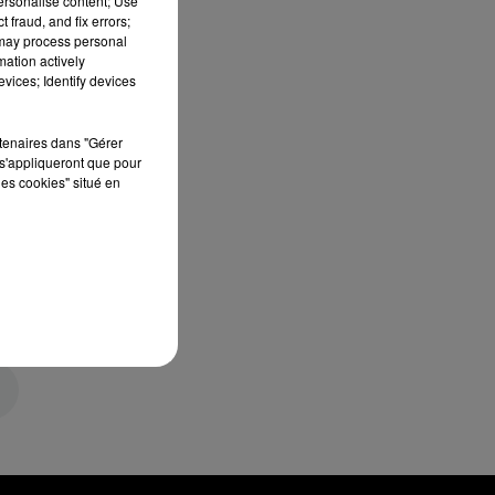
personalise content; Use
 fraud, and fix errors;
 may process personal
mation actively
vices; Identify devices
rtenaires dans "Gérer
s'appliqueront que pour
les cookies" situé en