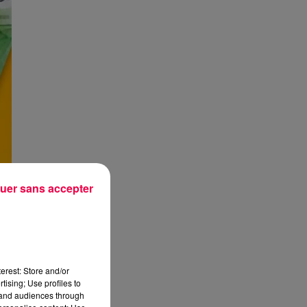
uer sans accepter
erest: Store and/or
tising; Use profiles to
tand audiences through