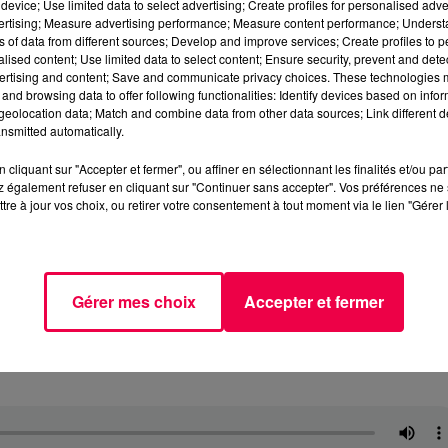
device; Use limited data to select advertising; Create profiles for personalised adver
vertising; Measure advertising performance; Measure content performance; Unders
ns of data from different sources; Develop and improve services; Create profiles to 
alised content; Use limited data to select content; Ensure security, prevent and detect
ertising and content; Save and communicate privacy choices. These technologies
and browsing data to offer following functionalities: Identify devices based on infor
eolocation data; Match and combine data from other data sources; Link different de
nsmitted automatically.
cliquant sur "Accepter et fermer", ou affiner en sélectionnant les finalités et/ou pa
 également refuser en cliquant sur "Continuer sans accepter". Vos préférences ne 
tre à jour vos choix, ou retirer votre consentement à tout moment via le lien "Gérer 
Gérer mes choix
Accepter et fermer