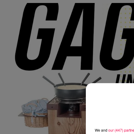
We and
our (447) partn