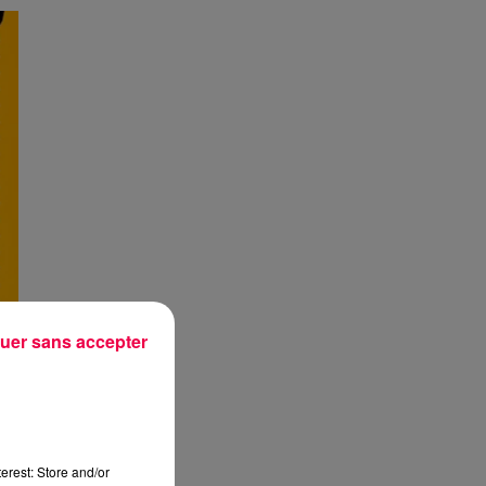
uer sans accepter
erest: Store and/or