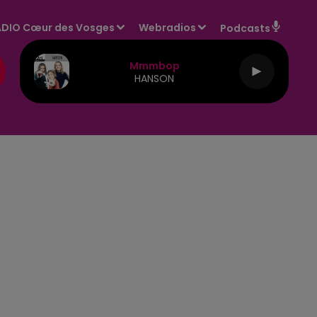
DIO Cœur des Vosges
Webradios
Podcasts
Mmmbop
HANSON