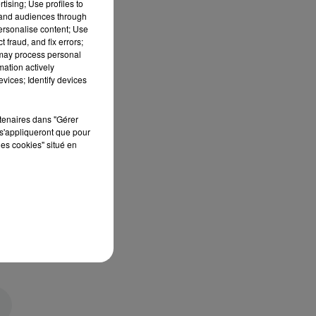
tising; Use profiles to
tand audiences through
personalise content; Use
 fraud, and fix errors;
 may process personal
mation actively
vices; Identify devices
rtenaires dans "Gérer
s'appliqueront que pour
les cookies" situé en