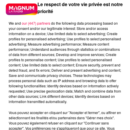
Le respect de votre vie privée est notre
priorité
We and
our (447) partners
do the following data processing based on
your consent and/or our legitimate interest: Store and/or access
information on a device; Use limited data to select advertising; Create
profiles for personalised advertising; Use profiles to select personalised
advertising; Measure advertising performance; Measure content
performance; Understand audiences through statistics or combinations
of data from different sources; Develop and improve services; Create
profiles to personalise content; Use profiles to select personalised
content; Use limited data to select content; Ensure security, prevent and
detect fraud, and fix errors; Deliver and present advertising and content;
Save and communicate privacy choices. These technologies may
process personal data such as IP address and browsing data to offer
following functionalities: Identify devices based on information actively
requested; Use precise geolocation data; Match and combine data from
other data sources; Link different devices; Identify devices based on
information transmitted automatically.
Vous pouvez accepter en cliquant sur "Accepter et fermer", ou affiner en
sélectionnant les finalités et/ou partenaires dans "Gérer mes choix".
podcasts/2024/06/appel-patrick-spa-magiline.mp3
Vous pouvez également refuser en cliquant sur "Continuer sans
accepter". Vos préférences ne s'appliqueront que pour ce site. Vous