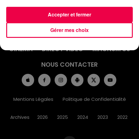
Accepter et fermer
ACCUEIL
INFOS
EMISSIONS
Gérer mes choix
AGENDA
JEUX
PODCASTS
CINÉMA
DIRECT VIDÉO
MAGNUM 80
NOUS CONTACTER
Mentions Légales
Politique de Confidentialité
Archives
2026
2025
2024
2023
2022