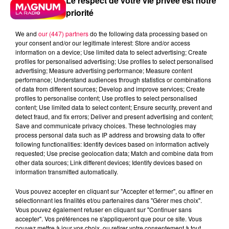
Le respect de votre vie privée est notre
priorité
We and
our (447) partners
do the following data processing based on
your consent and/or our legitimate interest: Store and/or access
information on a device; Use limited data to select advertising; Create
profiles for personalised advertising; Use profiles to select personalised
advertising; Measure advertising performance; Measure content
performance; Understand audiences through statistics or combinations
of data from different sources; Develop and improve services; Create
profiles to personalise content; Use profiles to select personalised
content; Use limited data to select content; Ensure security, prevent and
detect fraud, and fix errors; Deliver and present advertising and content;
Save and communicate privacy choices. These technologies may
process personal data such as IP address and browsing data to offer
following functionalities: Identify devices based on information actively
requested; Use precise geolocation data; Match and combine data from
other data sources; Link different devices; Identify devices based on
Flash infos
information transmitted automatically.
Crédit :
Flash infos
Vous pouvez accepter en cliquant sur "Accepter et fermer", ou affiner en
podcasts/2023/08/ANNIV300823.mp3
sélectionnant les finalités et/ou partenaires dans "Gérer mes choix".
Vous pouvez également refuser en cliquant sur "Continuer sans
accepter". Vos préférences ne s'appliqueront que pour ce site. Vous
pouvez mettre à jour vos choix, ou retirer votre consentement à tout