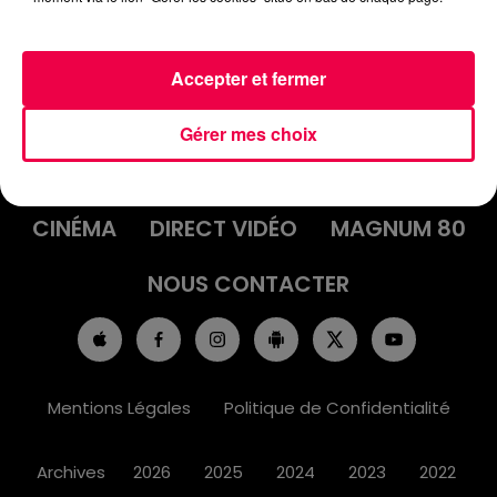
Accepter et fermer
ACCUEIL
INFOS
EMISSIONS
Gérer mes choix
AGENDA
JEUX
PODCASTS
CINÉMA
DIRECT VIDÉO
MAGNUM 80
NOUS CONTACTER
Mentions Légales
Politique de Confidentialité
Archives
2026
2025
2024
2023
2022