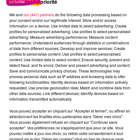
priorité
We and
our (447) partners
do the following data processing based on
your consent and/or our legitimate interest: Store and/or access
information on a device; Use limited data to select advertising; Create
profiles for personalised advertising; Use profiles to select personalised
advertising; Measure advertising performance; Measure content
performance; Understand audiences through statistics or combinations
of data from different sources; Develop and improve services; Create
profiles to personalise content; Use profiles to select personalised
content; Use limited data to select content; Ensure security, prevent and
detect fraud, and fix errors; Deliver and present advertising and content;
Save and communicate privacy choices. These technologies may
process personal data such as IP address and browsing data to offer
following functionalities: Identify devices based on information actively
requested; Use precise geolocation data; Match and combine data from
Flash infos
other data sources; Link different devices; Identify devices based on
Crédit :
Flash infos
information transmitted automatically.
podcasts/2023/12/CHQ-141223.mp3
Vous pouvez accepter en cliquant sur "Accepter et fermer", ou affiner en
sélectionnant les finalités et/ou partenaires dans "Gérer mes choix".
Vous pouvez également refuser en cliquant sur "Continuer sans
accepter". Vos préférences ne s'appliqueront que pour ce site. Vous
pouvez mettre à jour vos choix, ou retirer votre consentement à tout
moment via le lien "Gérer les cookies" situé en bas de chaque page.