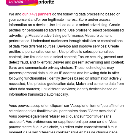
priorité
We and
our (447) partners
do the following data processing based on
your consent and/or our legitimate interest: Store and/or access
information on a device; Use limited data to select advertising; Create
profiles for personalised advertising; Use profiles to select personalised
advertising; Measure advertising performance; Measure content
performance; Understand audiences through statistics or combinations
of data from different sources; Develop and improve services; Create
profiles to personalise content; Use profiles to select personalised
content; Use limited data to select content; Ensure security, prevent and
detect fraud, and fix errors; Deliver and present advertising and content;
Save and communicate privacy choices. These technologies may
process personal data such as IP address and browsing data to offer
following functionalities: Identify devices based on information actively
requested; Use precise geolocation data; Match and combine data from
Flash infos
other data sources; Link different devices; Identify devices based on
Crédit :
Flash infos
information transmitted automatically.
podcasts/2023/11/CHQ-151123.mp3
Vous pouvez accepter en cliquant sur "Accepter et fermer", ou affiner en
sélectionnant les finalités et/ou partenaires dans "Gérer mes choix".
Vous pouvez également refuser en cliquant sur "Continuer sans
accepter". Vos préférences ne s'appliqueront que pour ce site. Vous
pouvez mettre à jour vos choix, ou retirer votre consentement à tout
moment via le lien "Gérer les cookies" situé en bas de chaque page.