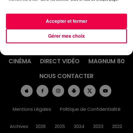
Accepter et fermer
ACCUEIL
INFOS
EMISSIONS
Gérer mes choix
AGENDA
JEUX
PODCASTS
CINÉMA
DIRECT VIDÉO
MAGNUM 80
NOUS CONTACTER
Mentions Légales
Politique de Confidentialité
Archives
2026
2025
2024
2023
2022