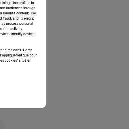
tising; Use profiles to
tand audiences through
personalise content; Use
 fraud, and fix errors;
 may process personal
mation actively
vices; Identify devices
rtenaires dans "Gérer
s'appliqueront que pour
les cookies" situé en