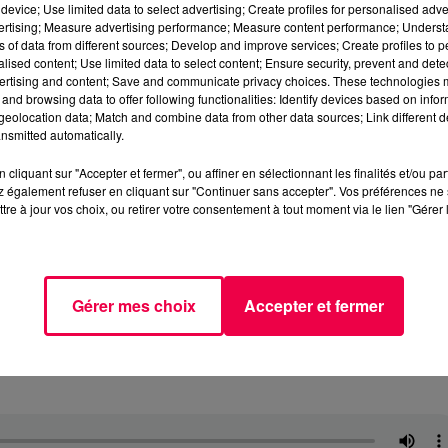
device; Use limited data to select advertising; Create profiles for personalised adver
vertising; Measure advertising performance; Measure content performance; Unders
ns of data from different sources; Develop and improve services; Create profiles to 
alised content; Use limited data to select content; Ensure security, prevent and detect
ertising and content; Save and communicate privacy choices. These technologies
and browsing data to offer following functionalities: Identify devices based on infor
eolocation data; Match and combine data from other data sources; Link different de
nsmitted automatically.
cliquant sur "Accepter et fermer", ou affiner en sélectionnant les finalités et/ou pa
 également refuser en cliquant sur "Continuer sans accepter". Vos préférences ne 
tre à jour vos choix, ou retirer votre consentement à tout moment via le lien "Gérer 
Gérer mes choix
Accepter et fermer