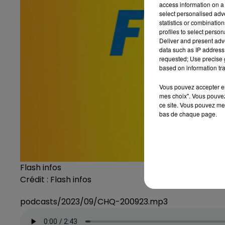
access information on a 
select personalised ad
statistics or combinatio
profiles to select person
Deliver and present adv
data such as IP address 
requested; Use precise g
based on information tra
Vous pouvez accepter en 
mes choix". Vous pouvez
ce site. Vous pouvez met
bas de chaque page.
Flash infos
Crédit :
Flash infos
podcasts/2023/09/CHQ-200923.mp3