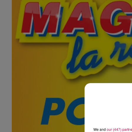
We and
our (447) partn