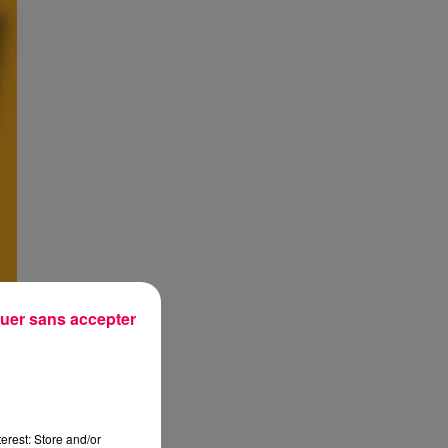
uer sans accepter
erest: Store and/or