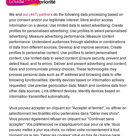
priorité
We and
our (447) partners
do the following data processing based on
your consent and/or our legitimate interest: Store and/or access
information on a device; Use limited data to select advertising; Create
profiles for personalised advertising; Use profiles to select personalised
advertising; Measure advertising performance; Measure content
performance; Understand audiences through statistics or combinations
of data from different sources; Develop and improve services; Create
profiles to personalise content; Use profiles to select personalised
content; Use limited data to select content; Ensure security, prevent and
detect fraud, and fix errors; Deliver and present advertising and content;
Save and communicate privacy choices. These technologies may
process personal data such as IP address and browsing data to offer
following functionalities: Identify devices based on information actively
requested; Use precise geolocation data; Match and combine data from
Flash infos
other data sources; Link different devices; Identify devices based on
Crédit :
Flash infos
information transmitted automatically.
podcasts/2023/11/chq-201123.mp3
Vous pouvez accepter en cliquant sur "Accepter et fermer", ou affiner en
sélectionnant les finalités et/ou partenaires dans "Gérer mes choix".
Vous pouvez également refuser en cliquant sur "Continuer sans
accepter". Vos préférences ne s'appliqueront que pour ce site. Vous
pouvez mettre à jour vos choix, ou retirer votre consentement à tout
moment via le lien "Gérer les cookies" situé en bas de chaque page.