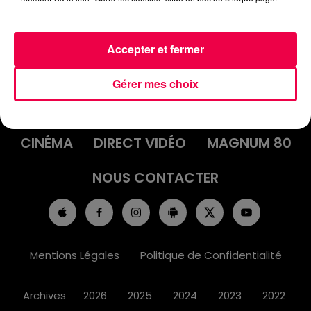
Accepter et fermer
ACCUEIL
INFOS
EMISSIONS
Gérer mes choix
AGENDA
JEUX
PODCASTS
CINÉMA
DIRECT VIDÉO
MAGNUM 80
NOUS CONTACTER
Mentions Légales
Politique de Confidentialité
Archives
2026
2025
2024
2023
2022