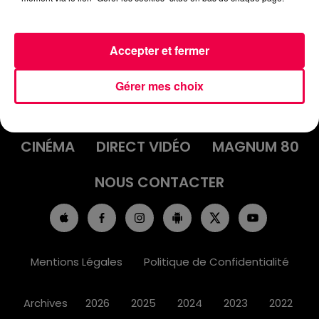
Accepter et fermer
ACCUEIL
INFOS
EMISSIONS
Gérer mes choix
AGENDA
JEUX
PODCASTS
CINÉMA
DIRECT VIDÉO
MAGNUM 80
NOUS CONTACTER
Mentions Légales
Politique de Confidentialité
Archives
2026
2025
2024
2023
2022