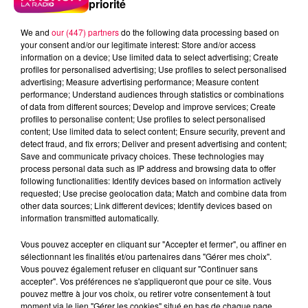
priorité
We and
our (447) partners
do the following data processing based on
your consent and/or our legitimate interest: Store and/or access
information on a device; Use limited data to select advertising; Create
profiles for personalised advertising; Use profiles to select personalised
advertising; Measure advertising performance; Measure content
performance; Understand audiences through statistics or combinations
of data from different sources; Develop and improve services; Create
profiles to personalise content; Use profiles to select personalised
content; Use limited data to select content; Ensure security, prevent and
detect fraud, and fix errors; Deliver and present advertising and content;
Save and communicate privacy choices. These technologies may
process personal data such as IP address and browsing data to offer
following functionalities: Identify devices based on information actively
requested; Use precise geolocation data; Match and combine data from
Flash infos
other data sources; Link different devices; Identify devices based on
Crédit :
Flash infos
information transmitted automatically.
podcasts/2023/10/chq-231023.mp3
Vous pouvez accepter en cliquant sur "Accepter et fermer", ou affiner en
sélectionnant les finalités et/ou partenaires dans "Gérer mes choix".
Vous pouvez également refuser en cliquant sur "Continuer sans
accepter". Vos préférences ne s'appliqueront que pour ce site. Vous
pouvez mettre à jour vos choix, ou retirer votre consentement à tout
moment via le lien "Gérer les cookies" situé en bas de chaque page.