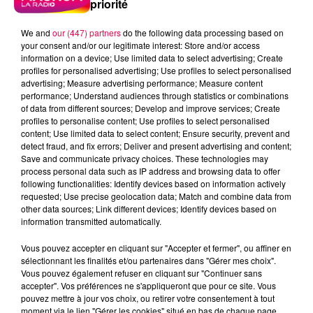
priorité
We and
our (447) partners
do the following data processing based on
your consent and/or our legitimate interest: Store and/or access
information on a device; Use limited data to select advertising; Create
profiles for personalised advertising; Use profiles to select personalised
advertising; Measure advertising performance; Measure content
performance; Understand audiences through statistics or combinations
of data from different sources; Develop and improve services; Create
profiles to personalise content; Use profiles to select personalised
content; Use limited data to select content; Ensure security, prevent and
detect fraud, and fix errors; Deliver and present advertising and content;
Save and communicate privacy choices. These technologies may
process personal data such as IP address and browsing data to offer
following functionalities: Identify devices based on information actively
requested; Use precise geolocation data; Match and combine data from
Flash infos
other data sources; Link different devices; Identify devices based on
Crédit :
Flash infos
information transmitted automatically.
podcasts/2023/11/chq-291123.mp3
Vous pouvez accepter en cliquant sur "Accepter et fermer", ou affiner en
sélectionnant les finalités et/ou partenaires dans "Gérer mes choix".
Vous pouvez également refuser en cliquant sur "Continuer sans
accepter". Vos préférences ne s'appliqueront que pour ce site. Vous
pouvez mettre à jour vos choix, ou retirer votre consentement à tout
moment via le lien "Gérer les cookies" situé en bas de chaque page.