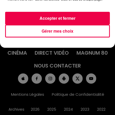
Accepter et fermer
ACCUEIL
INFOS
EMISSIONS
Gérer mes choix
AGENDA
JEUX
PODCASTS
CINÉMA
DIRECT VIDÉO
MAGNUM 80
NOUS CONTACTER
Mentions Légales
Politique de Confidentialité
Archives
2026
2025
2024
2023
2022