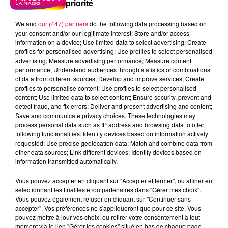
priorité
We and
our (447) partners
do the following data processing based on
your consent and/or our legitimate interest: Store and/or access
information on a device; Use limited data to select advertising; Create
profiles for personalised advertising; Use profiles to select personalised
advertising; Measure advertising performance; Measure content
performance; Understand audiences through statistics or combinations
of data from different sources; Develop and improve services; Create
profiles to personalise content; Use profiles to select personalised
content; Use limited data to select content; Ensure security, prevent and
detect fraud, and fix errors; Deliver and present advertising and content;
Save and communicate privacy choices. These technologies may
process personal data such as IP address and browsing data to offer
following functionalities: Identify devices based on information actively
requested; Use precise geolocation data; Match and combine data from
Flash infos
other data sources; Link different devices; Identify devices based on
Crédit :
Flash infos
information transmitted automatically.
podcasts/2023/09/CC-040923.mp3
Vous pouvez accepter en cliquant sur "Accepter et fermer", ou affiner en
sélectionnant les finalités et/ou partenaires dans "Gérer mes choix".
Vous pouvez également refuser en cliquant sur "Continuer sans
accepter". Vos préférences ne s'appliqueront que pour ce site. Vous
pouvez mettre à jour vos choix, ou retirer votre consentement à tout
moment via le lien "Gérer les cookies" situé en bas de chaque page.