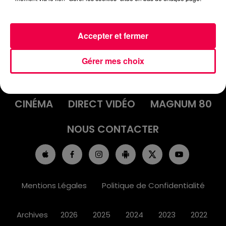
Accepter et fermer
ACCUEIL
INFOS
EMISSIONS
Gérer mes choix
AGENDA
JEUX
PODCASTS
CINÉMA
DIRECT VIDÉO
MAGNUM 80
NOUS CONTACTER
Mentions Légales
Politique de Confidentialité
Archives
2026
2025
2024
2023
2022