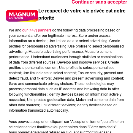
Continuer sans accepter
Le respect de votre vie privée est notre
priorité
We and
our (447) partners
do the following data processing based on
your consent and/or our legitimate interest: Store and/or access
information on a device; Use limited data to select advertising; Create
profiles for personalised advertising; Use profiles to select personalised
advertising; Measure advertising performance; Measure content
performance; Understand audiences through statistics or combinations
of data from different sources; Develop and improve services; Create
profiles to personalise content; Use profiles to select personalised
content; Use limited data to select content; Ensure security, prevent and
detect fraud, and fix errors; Deliver and present advertising and content;
Save and communicate privacy choices. These technologies may
process personal data such as IP address and browsing data to offer
following functionalities: Identify devices based on information actively
requested; Use precise geolocation data; Match and combine data from
podcasts/2025/09/LGT050925.mp3
other data sources; Link different devices; Identify devices based on
information transmitted automatically.
Vous pouvez accepter en cliquant sur "Accepter et fermer", ou affiner en
sélectionnant les finalités et/ou partenaires dans "Gérer mes choix".
Vous pouvez également refuser en cliquant sur "Continuer sans