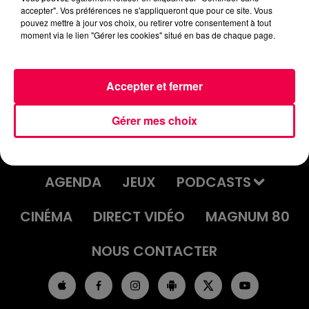
accepter". Vos préférences ne s'appliqueront que pour ce site. Vous
LE GRAND TEST DU 05/09/25 AVEC
pouvez mettre à jour vos choix, ou retirer votre consentement à tout
MARIE-LAURENCE DE SAINT-
moment via le lien "Gérer les cookies" situé en bas de chaque page.
NABORD
Accepter et fermer
Gérer mes choix
ACCUEIL
INFOS
EMISSIONS
AGENDA
JEUX
PODCASTS
CINÉMA
DIRECT VIDÉO
MAGNUM 80
NOUS CONTACTER