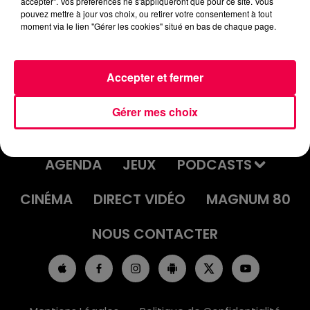
accepter". Vos préférences ne s'appliqueront que pour ce site. Vous
GRAND TEST DU 23/09/2025 AVEC
pouvez mettre à jour vos choix, ou retirer votre consentement à tout
moment via le lien "Gérer les cookies" situé en bas de chaque page.
PAULINE DE COLOMBEY LES BELLES
Accepter et fermer
Gérer mes choix
ACCUEIL
INFOS
EMISSIONS
AGENDA
JEUX
PODCASTS
CINÉMA
DIRECT VIDÉO
MAGNUM 80
NOUS CONTACTER