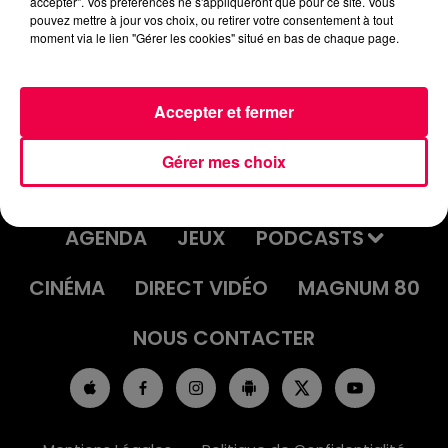
accepter". Vos préférences ne s'appliqueront que pour ce site. Vous
LE GRAND TEST DU 24/09/25 AVEC
pouvez mettre à jour vos choix, ou retirer votre consentement à tout
moment via le lien "Gérer les cookies" situé en bas de chaque page.
JULIEN DE CHARMES
Accepter et fermer
Gérer mes choix
ACCUEIL
INFOS
EMISSIONS
AGENDA
JEUX
PODCASTS
CINÉMA
DIRECT VIDÉO
MAGNUM 80
NOUS CONTACTER