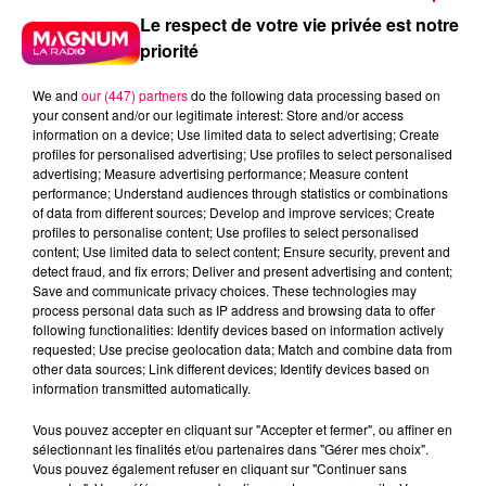
Le respect de votre vie privée est notre
priorité
We and
our (447) partners
do the following data processing based on
your consent and/or our legitimate interest: Store and/or access
information on a device; Use limited data to select advertising; Create
profiles for personalised advertising; Use profiles to select personalised
advertising; Measure advertising performance; Measure content
performance; Understand audiences through statistics or combinations
of data from different sources; Develop and improve services; Create
profiles to personalise content; Use profiles to select personalised
content; Use limited data to select content; Ensure security, prevent and
detect fraud, and fix errors; Deliver and present advertising and content;
Save and communicate privacy choices. These technologies may
process personal data such as IP address and browsing data to offer
following functionalities: Identify devices based on information actively
requested; Use precise geolocation data; Match and combine data from
other data sources; Link different devices; Identify devices based on
podcasts/2025/09/LGT240925.mp3
information transmitted automatically.
Vous pouvez accepter en cliquant sur "Accepter et fermer", ou affiner en
sélectionnant les finalités et/ou partenaires dans "Gérer mes choix".
Vous pouvez également refuser en cliquant sur "Continuer sans