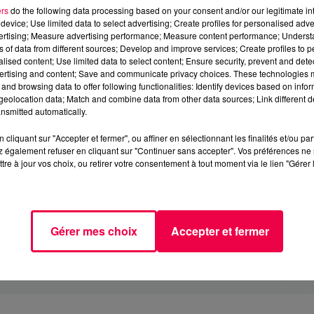
ers
do the following data processing based on your consent and/or our legitimate int
device; Use limited data to select advertising; Create profiles for personalised adver
vertising; Measure advertising performance; Measure content performance; Unders
ns of data from different sources; Develop and improve services; Create profiles to 
alised content; Use limited data to select content; Ensure security, prevent and detect
ertising and content; Save and communicate privacy choices. These technologies
and browsing data to offer following functionalities: Identify devices based on infor
eolocation data; Match and combine data from other data sources; Link different de
nsmitted automatically.
cliquant sur "Accepter et fermer", ou affiner en sélectionnant les finalités et/ou pa
 également refuser en cliquant sur "Continuer sans accepter". Vos préférences ne 
tre à jour vos choix, ou retirer votre consentement à tout moment via le lien "Gérer 
Gérer mes choix
Accepter et fermer