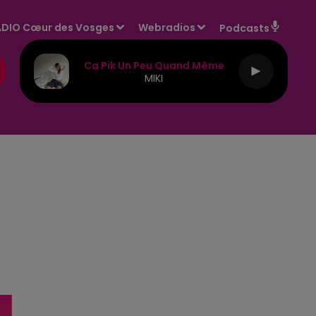
DIO Cœur des Vosges
Webradios
Podcasts
Ca Pik Un Peu Quand Même
MIKI