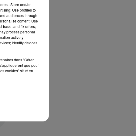
erest: Store and/or
tising; Use profiles to
tand audiences through
personalise content; Use
 fraud, and fix errors;
 may process personal
mation actively
vices; Identify devices
rtenaires dans "Gérer
s'appliqueront que pour
les cookies" situé en