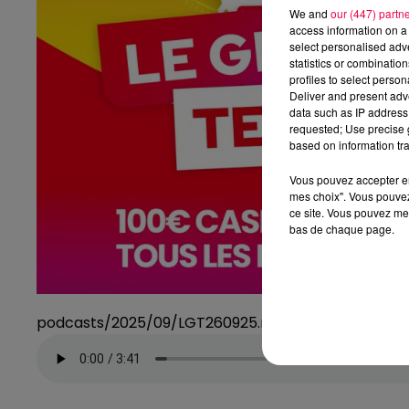
We and
our (447) partn
access information on a 
select personalised ad
statistics or combinatio
profiles to select person
Deliver and present adv
data such as IP address 
requested; Use precise g
based on information tra
Vous pouvez accepter en 
mes choix". Vous pouvez
ce site. Vous pouvez met
bas de chaque page.
podcasts/2025/09/LGT260925.mp3