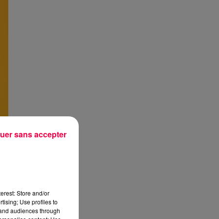
uer sans accepter
erest: Store and/or
tising; Use profiles to
tand audiences through