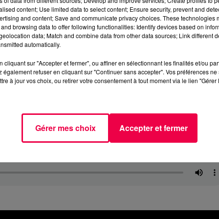
ns of data from different sources; Develop and improve services; Create profiles to 
alised content; Use limited data to select content; Ensure security, prevent and detect
ertising and content; Save and communicate privacy choices. These technologies
and browsing data to offer following functionalities: Identify devices based on infor
eolocation data; Match and combine data from other data sources; Link different de
nsmitted automatically.
cliquant sur "Accepter et fermer", ou affiner en sélectionnant les finalités et/ou pa
 également refuser en cliquant sur "Continuer sans accepter". Vos préférences ne 
tre à jour vos choix, ou retirer votre consentement à tout moment via le lien "Gérer 
Gérer mes choix
Accepter et fermer