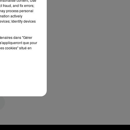
personalise content; Use
 fraud, and fix errors;
 may process personal
mation actively
vices; Identify devices
rtenaires dans "Gérer
s'appliqueront que pour
les cookies" situé en