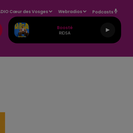
DIO Cœur des Vosges
Webradios
Podcasts
Boosté
RIDSA