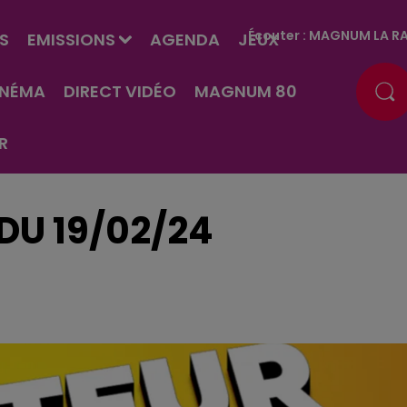
Écouter :
MAGNUM LA RA
S
EMISSIONS
AGENDA
JEUX
INÉMA
DIRECT VIDÉO
MAGNUM 80
R
U 19/02/24