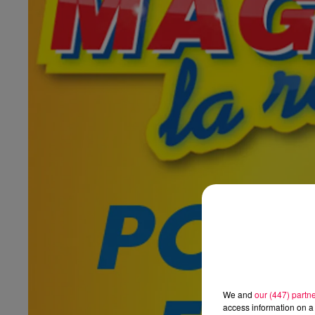
We and
our (447) partn
access information on a 