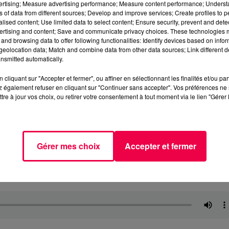
vertising; Measure advertising performance; Measure content performance; Unders
ns of data from different sources; Develop and improve services; Create profiles to 
alised content; Use limited data to select content; Ensure security, prevent and detect
ertising and content; Save and communicate privacy choices. These technologies
and browsing data to offer following functionalities: Identify devices based on infor
eolocation data; Match and combine data from other data sources; Link different de
nsmitted automatically.
cliquant sur "Accepter et fermer", ou affiner en sélectionnant les finalités et/ou pa
 également refuser en cliquant sur "Continuer sans accepter". Vos préférences ne 
tre à jour vos choix, ou retirer votre consentement à tout moment via le lien "Gérer 
Gérer mes choix
Accepter et fermer