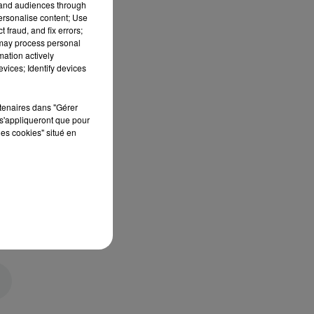
tand audiences through
personalise content; Use
 fraud, and fix errors;
 may process personal
mation actively
vices; Identify devices
rtenaires dans "Gérer
s'appliqueront que pour
les cookies" situé en