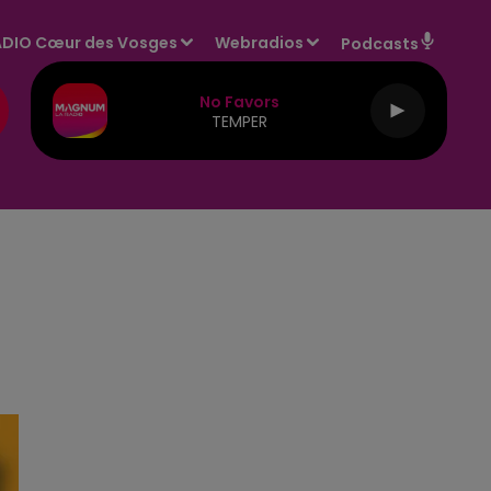
DIO Cœur des Vosges
Webradios
Podcasts
No Favors
TEMPER