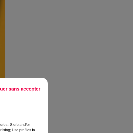
uer sans accepter
erest: Store and/or
tising; Use profiles to