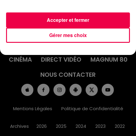
Accepter et fermer
ACCUEIL
INFOS
EMISSIONS
Gérer mes choix
AGENDA
JEUX
PODCASTS
CINÉMA
DIRECT VIDÉO
MAGNUM 80
NOUS CONTACTER
Mentions Légales
Politique de Confidentialité
Archives
2026
2025
2024
2023
2022