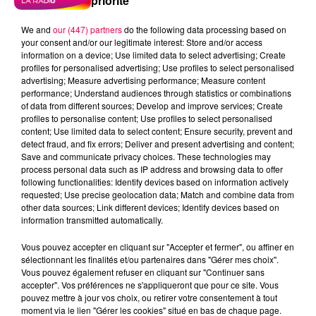
priorité
We and
our (447) partners
do the following data processing based on
your consent and/or our legitimate interest: Store and/or access
information on a device; Use limited data to select advertising; Create
profiles for personalised advertising; Use profiles to select personalised
advertising; Measure advertising performance; Measure content
performance; Understand audiences through statistics or combinations
of data from different sources; Develop and improve services; Create
profiles to personalise content; Use profiles to select personalised
content; Use limited data to select content; Ensure security, prevent and
detect fraud, and fix errors; Deliver and present advertising and content;
Save and communicate privacy choices. These technologies may
process personal data such as IP address and browsing data to offer
following functionalities: Identify devices based on information actively
requested; Use precise geolocation data; Match and combine data from
other data sources; Link different devices; Identify devices based on
information transmitted automatically.
podcasts/2024/03/20240301-APERO-QUIZZ.mp3
Vous pouvez accepter en cliquant sur "Accepter et fermer", ou affiner en
sélectionnant les finalités et/ou partenaires dans "Gérer mes choix".
Vous pouvez également refuser en cliquant sur "Continuer sans
accepter". Vos préférences ne s'appliqueront que pour ce site. Vous
pouvez mettre à jour vos choix, ou retirer votre consentement à tout
moment via le lien "Gérer les cookies" situé en bas de chaque page.