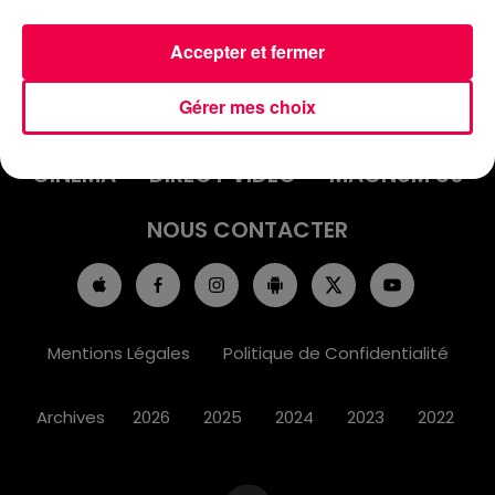
Accepter et fermer
ACCUEIL
INFOS
EMISSIONS
Gérer mes choix
AGENDA
JEUX
PODCASTS
CINÉMA
DIRECT VIDÉO
MAGNUM 80
NOUS CONTACTER
Mentions Légales
Politique de Confidentialité
Archives
2026
2025
2024
2023
2022