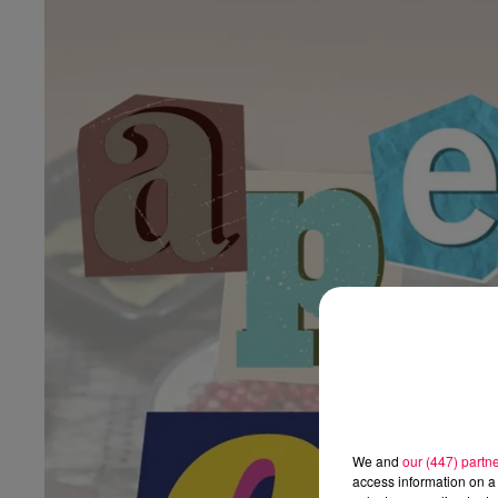
We and
our (447) partn
access information on a 