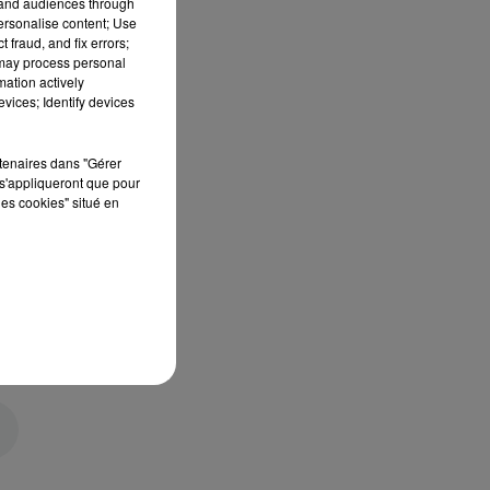
tand audiences through
personalise content; Use
 fraud, and fix errors;
 may process personal
mation actively
vices; Identify devices
rtenaires dans "Gérer
s'appliqueront que pour
les cookies" situé en