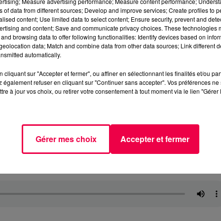
vertising; Measure advertising performance; Measure content performance; Unders
ns of data from different sources; Develop and improve services; Create profiles to 
alised content; Use limited data to select content; Ensure security, prevent and detect
ertising and content; Save and communicate privacy choices. These technologies
and browsing data to offer following functionalities: Identify devices based on infor
eolocation data; Match and combine data from other data sources; Link different de
nsmitted automatically.
cliquant sur "Accepter et fermer", ou affiner en sélectionnant les finalités et/ou pa
 également refuser en cliquant sur "Continuer sans accepter". Vos préférences ne 
tre à jour vos choix, ou retirer votre consentement à tout moment via le lien "Gérer 
Gérer mes choix
Accepter et fermer