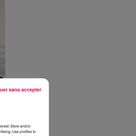
uer sans accepter
erest: Store and/or
tising; Use profiles to