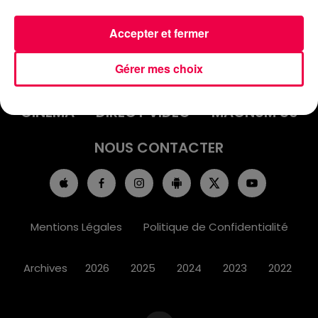
Accepter et fermer
ACCUEIL
INFOS
EMISSIONS
Gérer mes choix
AGENDA
JEUX
PODCASTS
CINÉMA
DIRECT VIDÉO
MAGNUM 80
NOUS CONTACTER
Mentions Légales
Politique de Confidentialité
Archives
2026
2025
2024
2023
2022