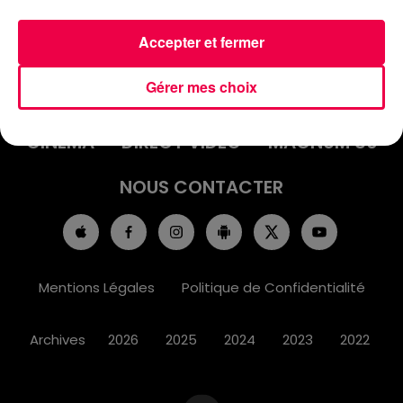
Accepter et fermer
ACCUEIL
INFOS
EMISSIONS
Gérer mes choix
AGENDA
JEUX
PODCASTS
CINÉMA
DIRECT VIDÉO
MAGNUM 80
NOUS CONTACTER
Mentions Légales
Politique de Confidentialité
Archives
2026
2025
2024
2023
2022