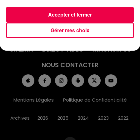
Accepter et fermer
ACCUEIL
INFOS
EMISSIONS
Gérer mes choix
AGENDA
JEUX
PODCASTS
CINÉMA
DIRECT VIDÉO
MAGNUM 80
NOUS CONTACTER
Mentions Légales
Politique de Confidentialité
Archives
2026
2025
2024
2023
2022