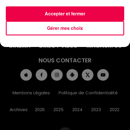
Accepter et fermer
ACCUEIL
INFOS
EMISSIONS
Gérer mes choix
AGENDA
JEUX
PODCASTS
CINÉMA
DIRECT VIDÉO
MAGNUM 80
NOUS CONTACTER
Mentions Légales
Politique de Confidentialité
Archives
2026
2025
2024
2023
2022