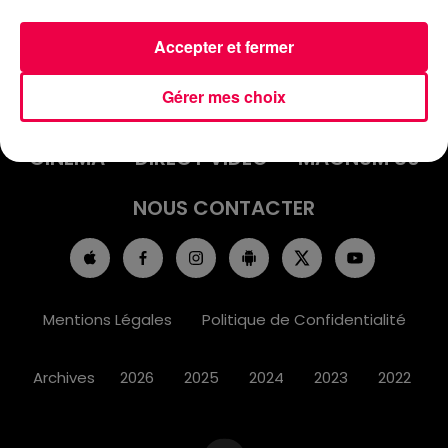
Accepter et fermer
ACCUEIL
INFOS
EMISSIONS
Gérer mes choix
AGENDA
JEUX
PODCASTS
CINÉMA
DIRECT VIDÉO
MAGNUM 80
NOUS CONTACTER
Mentions Légales
Politique de Confidentialité
Archives
2026
2025
2024
2023
2022