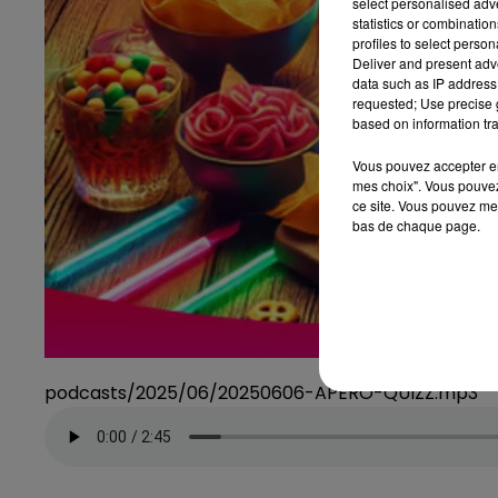
select personalised ad
statistics or combinatio
profiles to select person
Deliver and present adv
data such as IP address 
requested; Use precise g
based on information tra
Vous pouvez accepter en 
mes choix". Vous pouvez
ce site. Vous pouvez met
bas de chaque page.
podcasts/2025/06/20250606-APERO-QUIZZ.mp3