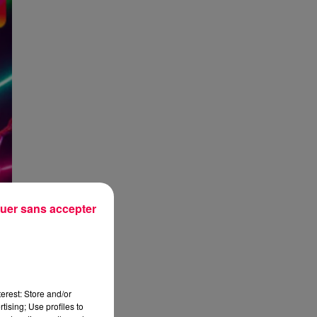
uer sans accepter
erest: Store and/or
tising; Use profiles to