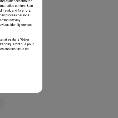
tand audiences through
personalise content; Use
 fraud, and fix errors;
 may process personal
mation actively
vices; Identify devices
rtenaires dans "Gérer
s'appliqueront que pour
les cookies" situé en