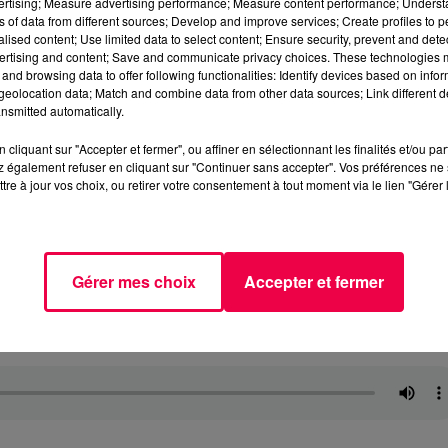
vertising; Measure advertising performance; Measure content performance; Unders
ns of data from different sources; Develop and improve services; Create profiles to 
alised content; Use limited data to select content; Ensure security, prevent and detect
ertising and content; Save and communicate privacy choices. These technologies
and browsing data to offer following functionalities: Identify devices based on infor
eolocation data; Match and combine data from other data sources; Link different de
nsmitted automatically.
cliquant sur "Accepter et fermer", ou affiner en sélectionnant les finalités et/ou pa
 également refuser en cliquant sur "Continuer sans accepter". Vos préférences ne 
tre à jour vos choix, ou retirer votre consentement à tout moment via le lien "Gérer 
Gérer mes choix
Accepter et fermer