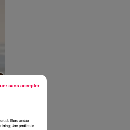
uer sans accepter
erest: Store and/or
tising; Use profiles to