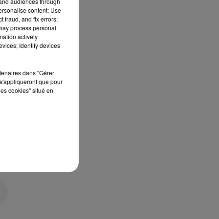
tand audiences through
personalise content; Use
 fraud, and fix errors;
 may process personal
mation actively
vices; Identify devices
rtenaires dans "Gérer
s'appliqueront que pour
les cookies" situé en