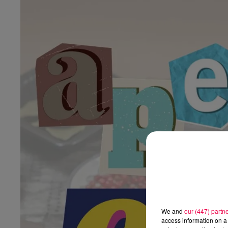
We and
our (447) partn
access information on a 