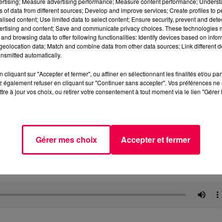
vertising; Measure advertising performance; Measure content performance; Unders
ns of data from different sources; Develop and improve services; Create profiles to 
alised content; Use limited data to select content; Ensure security, prevent and detect
ertising and content; Save and communicate privacy choices. These technologies
and browsing data to offer following functionalities: Identify devices based on infor
eolocation data; Match and combine data from other data sources; Link different de
nsmitted automatically.
cliquant sur "Accepter et fermer", ou affiner en sélectionnant les finalités et/ou pa
 également refuser en cliquant sur "Continuer sans accepter". Vos préférences ne 
tre à jour vos choix, ou retirer votre consentement à tout moment via le lien "Gérer 
Gérer mes choix
Accepter et fermer