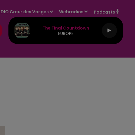
DIO Cœur des Vosges
Webradios
Podcasts
The Final Countdown
EUROPE