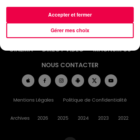
Accepter et fermer
ACCUEIL
INFOS
EMISSIONS
Gérer mes choix
AGENDA
JEUX
PODCASTS
CINÉMA
DIRECT VIDÉO
MAGNUM 80
NOUS CONTACTER
Mentions Légales
Politique de Confidentialité
Archives
2026
2025
2024
2023
2022