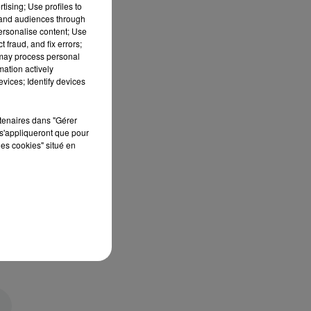
tising; Use profiles to
tand audiences through
personalise content; Use
 fraud, and fix errors;
 may process personal
mation actively
vices; Identify devices
rtenaires dans "Gérer
s'appliqueront que pour
les cookies" situé en