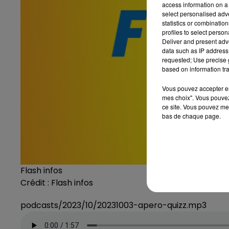
access information on a 
select personalised ad
statistics or combinatio
profiles to select person
Deliver and present adv
data such as IP address 
requested; Use precise g
based on information tra
Vous pouvez accepter en 
mes choix". Vous pouvez
ce site. Vous pouvez met
bas de chaque page.
Flash infos
Crédit :
Flash infos
podcasts/2023/10/20231003-apero-quizz.mp3