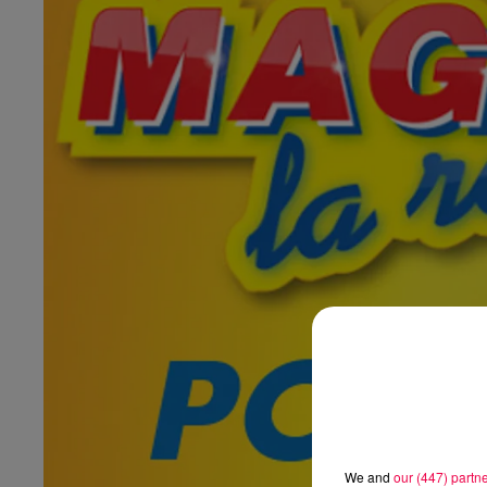
We and
our (447) partn