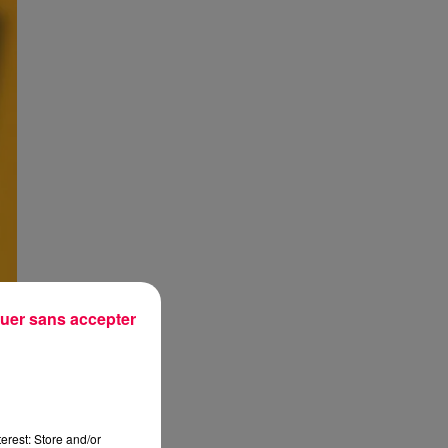
uer sans accepter
erest: Store and/or