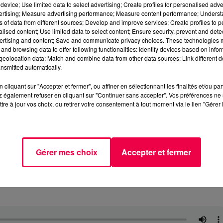
device; Use limited data to select advertising; Create profiles for personalised adver
vertising; Measure advertising performance; Measure content performance; Unders
ns of data from different sources; Develop and improve services; Create profiles to 
alised content; Use limited data to select content; Ensure security, prevent and detect
ertising and content; Save and communicate privacy choices. These technologies
and browsing data to offer following functionalities: Identify devices based on infor
eolocation data; Match and combine data from other data sources; Link different de
nsmitted automatically.
cliquant sur "Accepter et fermer", ou affiner en sélectionnant les finalités et/ou pa
 également refuser en cliquant sur "Continuer sans accepter". Vos préférences ne 
tre à jour vos choix, ou retirer votre consentement à tout moment via le lien "Gérer 
Gérer mes choix
Accepter et fermer