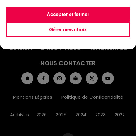
Accepter et fermer
ACCUEIL
INFOS
EMISSIONS
Gérer mes choix
AGENDA
JEUX
PODCASTS
CINÉMA
DIRECT VIDÉO
MAGNUM 80
NOUS CONTACTER
Mentions Légales
Politique de Confidentialité
Archives
2026
2025
2024
2023
2022