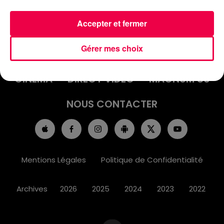
Accepter et fermer
ACCUEIL
INFOS
EMISSIONS
Gérer mes choix
AGENDA
JEUX
PODCASTS
CINÉMA
DIRECT VIDÉO
MAGNUM 80
NOUS CONTACTER
Mentions Légales
Politique de Confidentialité
Archives
2026
2025
2024
2023
2022