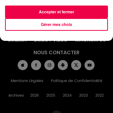
Accepter et fermer
ACCUEIL
INFOS
EMISSIONS
Gérer mes choix
AGENDA
JEUX
PODCASTS
CINÉMA
DIRECT VIDÉO
MAGNUM 80
NOUS CONTACTER
Mentions Légales
Politique de Confidentialité
Archives
2026
2025
2024
2023
2022