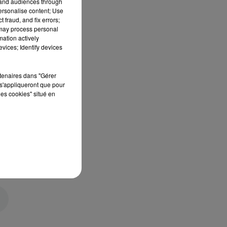
tand audiences through
personalise content; Use
 fraud, and fix errors;
 may process personal
mation actively
vices; Identify devices
rtenaires dans "Gérer
s'appliqueront que pour
les cookies" situé en