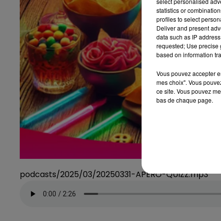
select personalised ad
statistics or combinatio
profiles to select person
Deliver and present adv
data such as IP address 
requested; Use precise g
based on information tra
Vous pouvez accepter en 
mes choix". Vous pouvez
ce site. Vous pouvez met
bas de chaque page.
podcasts/2025/03/20250331-APERO-QUIZZ.mp3