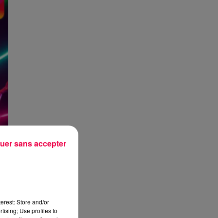
uer sans accepter
erest: Store and/or
tising; Use profiles to