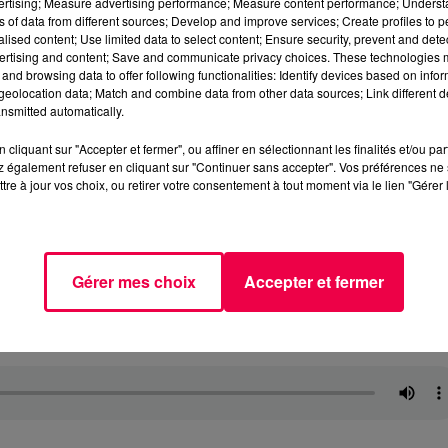
vertising; Measure advertising performance; Measure content performance; Unders
ns of data from different sources; Develop and improve services; Create profiles to 
alised content; Use limited data to select content; Ensure security, prevent and detect
ertising and content; Save and communicate privacy choices. These technologies
and browsing data to offer following functionalities: Identify devices based on infor
eolocation data; Match and combine data from other data sources; Link different de
nsmitted automatically.
cliquant sur "Accepter et fermer", ou affiner en sélectionnant les finalités et/ou pa
 également refuser en cliquant sur "Continuer sans accepter". Vos préférences ne 
tre à jour vos choix, ou retirer votre consentement à tout moment via le lien "Gérer 
Gérer mes choix
Accepter et fermer