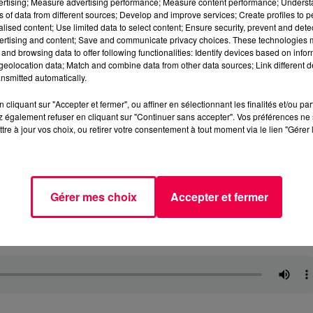
vertising; Measure advertising performance; Measure content performance; Unders
ns of data from different sources; Develop and improve services; Create profiles to 
alised content; Use limited data to select content; Ensure security, prevent and detect
ertising and content; Save and communicate privacy choices. These technologies
and browsing data to offer following functionalities: Identify devices based on infor
eolocation data; Match and combine data from other data sources; Link different de
nsmitted automatically.
cliquant sur "Accepter et fermer", ou affiner en sélectionnant les finalités et/ou pa
 également refuser en cliquant sur "Continuer sans accepter". Vos préférences ne 
tre à jour vos choix, ou retirer votre consentement à tout moment via le lien "Gérer 
Gérer mes choix
Accepter et fermer