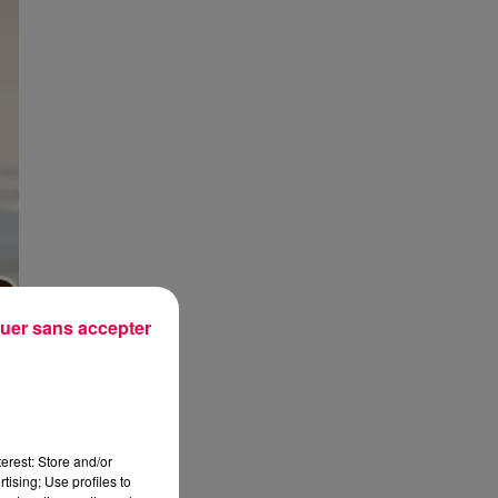
uer sans accepter
erest: Store and/or
tising; Use profiles to