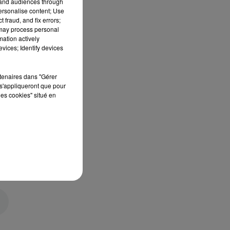
tand audiences through
personalise content; Use
 fraud, and fix errors;
 may process personal
mation actively
vices; Identify devices
rtenaires dans "Gérer
s'appliqueront que pour
les cookies" situé en