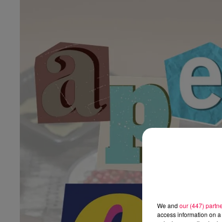
We and
our (447) partn
access information on a 