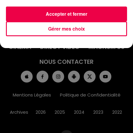
Accepter et fermer
ACCUEIL
INFOS
EMISSIONS
Gérer mes choix
AGENDA
JEUX
PODCASTS
CINÉMA
DIRECT VIDÉO
MAGNUM 80
NOUS CONTACTER
Mentions Légales
Politique de Confidentialité
Archives
2026
2025
2024
2023
2022