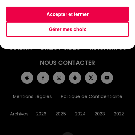
Accepter et fermer
ACCUEIL
INFOS
EMISSIONS
Gérer mes choix
AGENDA
JEUX
PODCASTS
CINÉMA
DIRECT VIDÉO
MAGNUM 80
NOUS CONTACTER
Mentions Légales
Politique de Confidentialité
Archives
2026
2025
2024
2023
2022