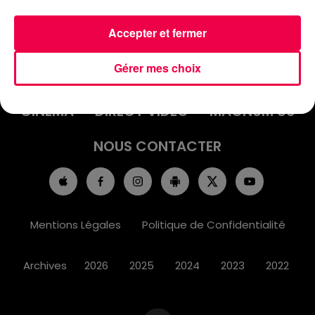
Accepter et fermer
ACCUEIL
INFOS
EMISSIONS
Gérer mes choix
AGENDA
JEUX
PODCASTS
CINÉMA
DIRECT VIDÉO
MAGNUM 80
NOUS CONTACTER
Mentions Légales
Politique de Confidentialité
Archives
2026
2025
2024
2023
2022