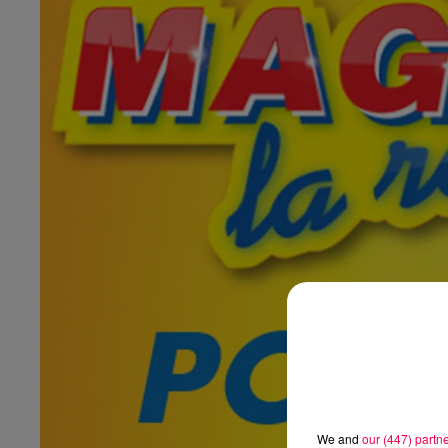
We and
our (447) partn