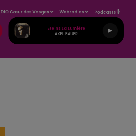
DIO Cœur des Vosges
Webradios
Podcasts
Eteins La Lumière
AXEL BAUER