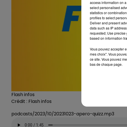
access information on a 
select personalised ad
statistics or combinatio
profiles to select person
Deliver and present adv
data such as IP address 
requested; Use precise g
based on information tra
Vous pouvez accepter en 
mes choix". Vous pouvez
ce site. Vous pouvez met
bas de chaque page.
Flash infos
Crédit :
Flash infos
podcasts/2023/10/20231023-apero-quizz.mp3