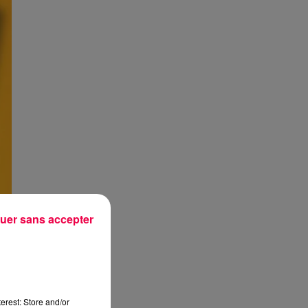
uer sans accepter
erest: Store and/or