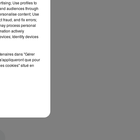
tising; Use profiles to
tand audiences through
personalise content; Use
 fraud, and fix errors;
 may process personal
mation actively
vices; Identify devices
rtenaires dans "Gérer
s'appliqueront que pour
les cookies" situé en