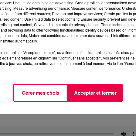
device; Use limited data to select advertising; Create profiles for personalised adver
vertising; Measure advertising performance; Measure content performance; Unders
ns of data from different sources; Develop and improve services; Create profiles to 
alised content; Use limited data to select content; Ensure security, prevent and detect
ertising and content; Save and communicate privacy choices. These technologies
and browsing data to offer following functionalities: Identify devices based on infor
eolocation data; Match and combine data from other data sources; Link different de
nsmitted automatically.
cliquant sur "Accepter et fermer", ou affiner en sélectionnant les finalités et/ou pa
 également refuser en cliquant sur "Continuer sans accepter". Vos préférences ne 
tre à jour vos choix, ou retirer votre consentement à tout moment via le lien "Gérer 
Gérer mes choix
Accepter et fermer