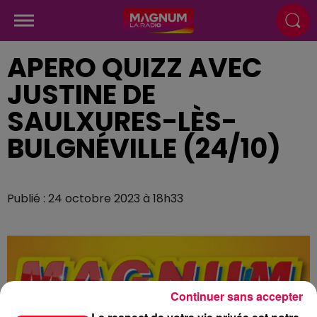
APERO QUIZZ AVEC
JUSTINE DE
SAULXURES-LÈS-
BULGNÉVILLE (24/10)
Publié : 24 octobre 2023 à 18h33
Continuer sans accepter