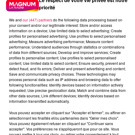
Le respect de votre vie privée est notre
priorité
We and
our (447) partners
do the following data processing based on
your consent and/or our legitimate interest: Store and/or access
information on a device; Use limited data to select advertising; Create
profiles for personalised advertising; Use profiles to select personalised
advertising; Measure advertising performance; Measure content
performance; Understand audiences through statistics or combinations
of data from different sources; Develop and improve services; Create
profiles to personalise content; Use profiles to select personalised
content; Use limited data to select content; Ensure security, prevent and
detect fraud, and fix errors; Deliver and present advertising and content;
Save and communicate privacy choices. These technologies may
process personal data such as IP address and browsing data to offer
following functionalities: Identify devices based on information actively
requested; Use precise geolocation data; Match and combine data from
other data sources; Link different devices; Identify devices based on
Flash infos
information transmitted automatically.
Crédit :
Flash infos
Vous pouvez accepter en cliquant sur "Accepter et fermer", ou affiner en
podcasts/2023/10/20231024-apero-quizz.mp3
sélectionnant les finalités et/ou partenaires dans "Gérer mes choix".
Vous pouvez également refuser en cliquant sur "Continuer sans
accepter". Vos préférences ne s'appliqueront que pour ce site. Vous
pouvez mettre à jour vos choix, ou retirer votre consentement à tout