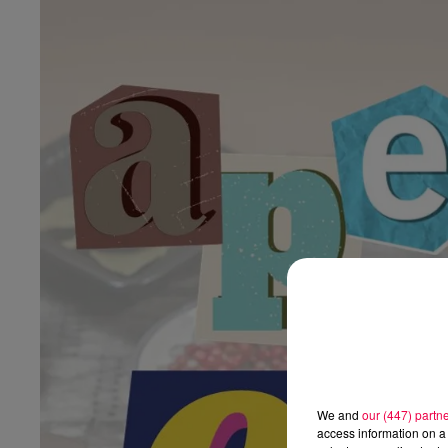
We and
our (447) partn
access information on a 