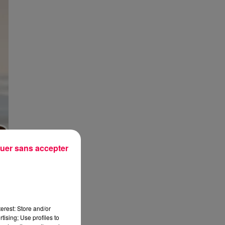
uer sans accepter
erest: Store and/or
tising; Use profiles to