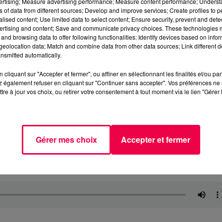
vertising; Measure advertising performance; Measure content performance; Unders
ns of data from different sources; Develop and improve services; Create profiles to 
alised content; Use limited data to select content; Ensure security, prevent and detect
ertising and content; Save and communicate privacy choices. These technologies
and browsing data to offer following functionalities: Identify devices based on infor
eolocation data; Match and combine data from other data sources; Link different de
nsmitted automatically.
cliquant sur "Accepter et fermer", ou affiner en sélectionnant les finalités et/ou pa
 également refuser en cliquant sur "Continuer sans accepter". Vos préférences ne 
tre à jour vos choix, ou retirer votre consentement à tout moment via le lien "Gérer 
Gérer mes choix
Accepter et fermer