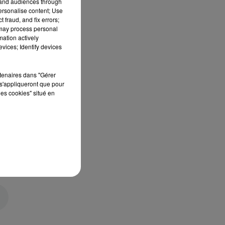
tand audiences through
personalise content; Use
 fraud, and fix errors;
 may process personal
mation actively
vices; Identify devices
rtenaires dans "Gérer
s'appliqueront que pour
les cookies" situé en