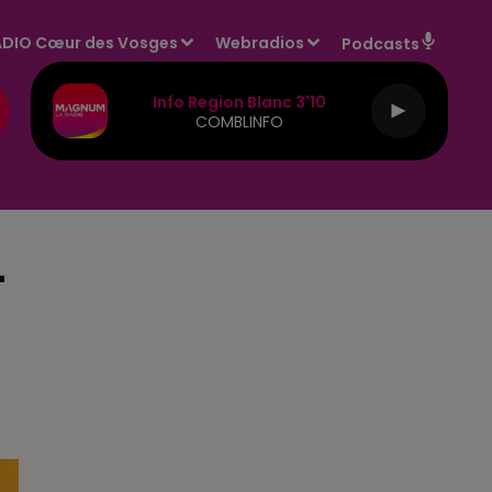
DIO Cœur des Vosges
Webradios
Podcasts
Info Region Blanc 3'10
COMBLINFO
-