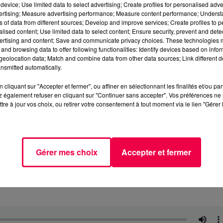
device; Use limited data to select advertising; Create profiles for personalised adver
vertising; Measure advertising performance; Measure content performance; Unders
ns of data from different sources; Develop and improve services; Create profiles to 
alised content; Use limited data to select content; Ensure security, prevent and detect
ertising and content; Save and communicate privacy choices. These technologies
and browsing data to offer following functionalities: Identify devices based on infor
eolocation data; Match and combine data from other data sources; Link different de
nsmitted automatically.
cliquant sur "Accepter et fermer", ou affiner en sélectionnant les finalités et/ou pa
 également refuser en cliquant sur "Continuer sans accepter". Vos préférences ne 
tre à jour vos choix, ou retirer votre consentement à tout moment via le lien "Gérer 
Gérer mes choix
Accepter et fermer