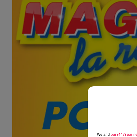
We and
our (447) partn