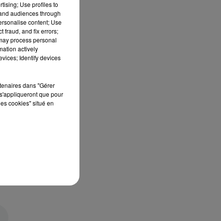
tising; Use profiles to
tand audiences through
personalise content; Use
 fraud, and fix errors;
 may process personal
mation actively
vices; Identify devices
rtenaires dans "Gérer
s'appliqueront que pour
les cookies" situé en