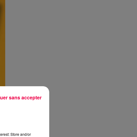
uer sans accepter
erest: Store and/or