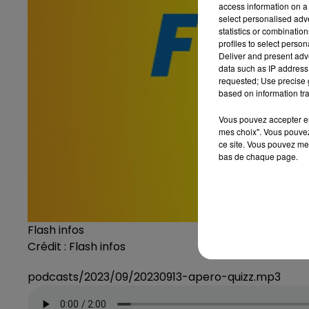
access information on a 
select personalised ad
statistics or combinatio
profiles to select person
Deliver and present adv
data such as IP address 
requested; Use precise g
based on information tra
Vous pouvez accepter en 
mes choix". Vous pouvez
ce site. Vous pouvez met
bas de chaque page.
Flash infos
Crédit :
Flash infos
podcasts/2023/09/20230913-apero-quizz.mp3