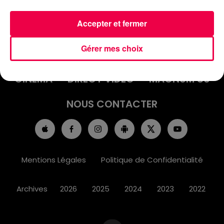
Accepter et fermer
ACCUEIL
INFOS
EMISSIONS
Gérer mes choix
AGENDA
JEUX
PODCASTS
CINÉMA
DIRECT VIDÉO
MAGNUM 80
NOUS CONTACTER
Mentions Légales
Politique de Confidentialité
Archives
2026
2025
2024
2023
2022