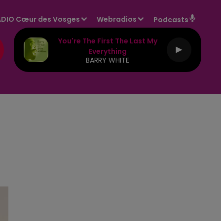
DIO Cœur des Vosges
Webradios
Podcasts
You're The First The Last My
Everything
BARRY WHITE