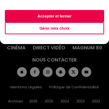
Accepter et fermer
ACCUEIL
INFOS
EMISSIONS
Gérer mes choix
AGENDA
JEUX
PODCASTS
CINÉMA
DIRECT VIDÉO
MAGNUM 80
NOUS CONTACTER
Mentions Légales
Politique de Confidentialité
Archives
2026
2025
2024
2023
2022