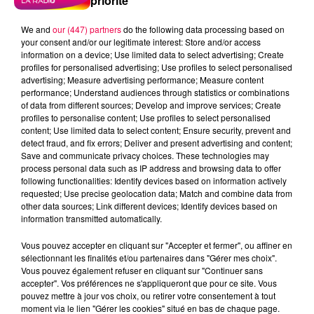
priorité
We and
our (447) partners
do the following data processing based on
your consent and/or our legitimate interest: Store and/or access
information on a device; Use limited data to select advertising; Create
profiles for personalised advertising; Use profiles to select personalised
advertising; Measure advertising performance; Measure content
performance; Understand audiences through statistics or combinations
of data from different sources; Develop and improve services; Create
profiles to personalise content; Use profiles to select personalised
content; Use limited data to select content; Ensure security, prevent and
detect fraud, and fix errors; Deliver and present advertising and content;
Save and communicate privacy choices. These technologies may
process personal data such as IP address and browsing data to offer
following functionalities: Identify devices based on information actively
requested; Use precise geolocation data; Match and combine data from
other data sources; Link different devices; Identify devices based on
information transmitted automatically.
podcasts/2025/03/20250325-APERO-QUIZZ.mp3
Vous pouvez accepter en cliquant sur "Accepter et fermer", ou affiner en
sélectionnant les finalités et/ou partenaires dans "Gérer mes choix".
Vous pouvez également refuser en cliquant sur "Continuer sans
accepter". Vos préférences ne s'appliqueront que pour ce site. Vous
pouvez mettre à jour vos choix, ou retirer votre consentement à tout
moment via le lien "Gérer les cookies" situé en bas de chaque page.