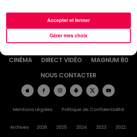
Accepter et fermer
ACCUEIL
INFOS
EMISSIONS
Gérer mes choix
AGENDA
JEUX
PODCASTS
CINÉMA
DIRECT VIDÉO
MAGNUM 80
NOUS CONTACTER
Mentions Légales
Politique de Confidentialité
Archives
2026
2025
2024
2023
2022