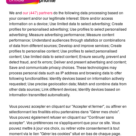
priorité
We and
our (447) partners
do the following data processing based on
your consent and/or our legitimate interest: Store and/or access
information on a device; Use limited data to select advertising; Create
profiles for personalised advertising; Use profiles to select personalised
advertising; Measure advertising performance; Measure content
performance; Understand audiences through statistics or combinations
of data from different sources; Develop and improve services; Create
profiles to personalise content; Use profiles to select personalised
content; Use limited data to select content; Ensure security, prevent and
detect fraud, and fix errors; Deliver and present advertising and content;
Save and communicate privacy choices. These technologies may
process personal data such as IP address and browsing data to offer
following functionalities: Identify devices based on information actively
requested; Use precise geolocation data; Match and combine data from
other data sources; Link different devices; Identify devices based on
information transmitted automatically.
podcasts/2024/03/20240325-APERO-QUIZZ.mp3
Vous pouvez accepter en cliquant sur "Accepter et fermer", ou affiner en
sélectionnant les finalités et/ou partenaires dans "Gérer mes choix".
Vous pouvez également refuser en cliquant sur "Continuer sans
accepter". Vos préférences ne s'appliqueront que pour ce site. Vous
pouvez mettre à jour vos choix, ou retirer votre consentement à tout
moment via le lien "Gérer les cookies" situé en bas de chaque page.