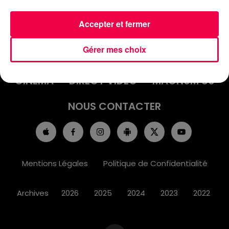
Accepter et fermer
ACCUEIL
INFOS
EMISSIONS
Gérer mes choix
AGENDA
JEUX
PODCASTS
CINÉMA
DIRECT VIDÉO
MAGNUM 80
NOUS CONTACTER
Mentions Légales
Politique de Confidentialité
Archives
2026
2025
2024
2023
2022