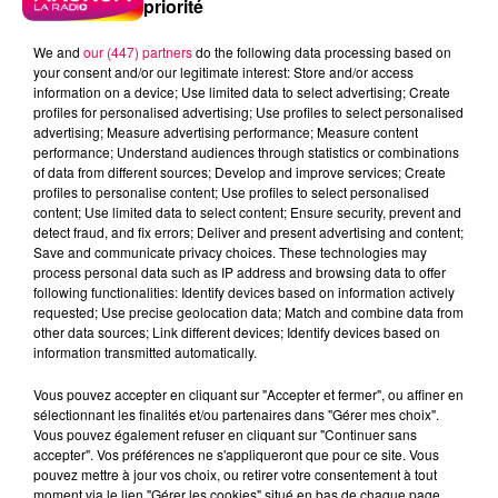
priorité
We and
our (447) partners
do the following data processing based on
your consent and/or our legitimate interest: Store and/or access
information on a device; Use limited data to select advertising; Create
profiles for personalised advertising; Use profiles to select personalised
advertising; Measure advertising performance; Measure content
performance; Understand audiences through statistics or combinations
of data from different sources; Develop and improve services; Create
profiles to personalise content; Use profiles to select personalised
content; Use limited data to select content; Ensure security, prevent and
detect fraud, and fix errors; Deliver and present advertising and content;
Save and communicate privacy choices. These technologies may
process personal data such as IP address and browsing data to offer
following functionalities: Identify devices based on information actively
requested; Use precise geolocation data; Match and combine data from
Flash infos
other data sources; Link different devices; Identify devices based on
Crédit :
Flash infos
information transmitted automatically.
podcasts/2023/10/20231006-apero-quizz.mp3
Vous pouvez accepter en cliquant sur "Accepter et fermer", ou affiner en
sélectionnant les finalités et/ou partenaires dans "Gérer mes choix".
Vous pouvez également refuser en cliquant sur "Continuer sans
accepter". Vos préférences ne s'appliqueront que pour ce site. Vous
pouvez mettre à jour vos choix, ou retirer votre consentement à tout
moment via le lien "Gérer les cookies" situé en bas de chaque page.