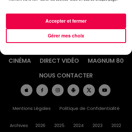
Accepter et fermer
ACCUEIL
INFOS
EMISSIONS
Gérer mes choix
AGENDA
JEUX
PODCASTS
CINÉMA
DIRECT VIDÉO
MAGNUM 80
NOUS CONTACTER
Mentions Légales
Politique de Confidentialité
Archives
2026
2025
2024
2023
2022