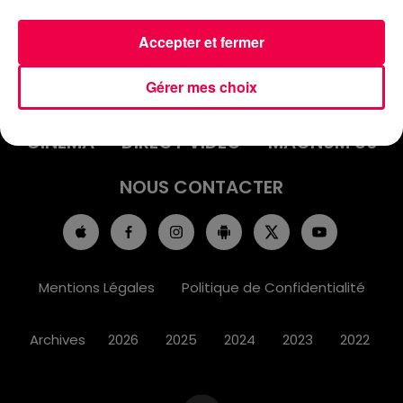
Accepter et fermer
ACCUEIL
INFOS
EMISSIONS
Gérer mes choix
AGENDA
JEUX
PODCASTS
CINÉMA
DIRECT VIDÉO
MAGNUM 80
NOUS CONTACTER
Mentions Légales
Politique de Confidentialité
Archives
2026
2025
2024
2023
2022